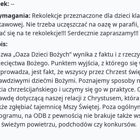
ek:
--
ymagania:
Rekolekcje przeznaczone dla dzieci kla
awowej. Nie trzeba uczęszczać na oazę w parafii
ać się na te rekolekcje!!! Serdecznie zapraszamy!!!
is:
zwa „Oaza Dzieci Bożych” wynika z faktu i z rzeczy
iecięctwa Bożego. Punktem wyjścia, z którego się
prowadza, jest fakt, że wszyscy przez Chrzest świę
awdziwymi dziećmi Bożymi. Poznajemy sposoby 
cia chrześcijańskiego i uczymy się go w praktyce
awdę dotyczącą naszej relacji z Chrystusem, któ
kże zgłębiać tajemnicę Mszy Świętej. Poza ogóln
ogramu, na ODB z pewnością nie brakuje także ws
 świeżym powietrzu, podchodów czy konkursów.