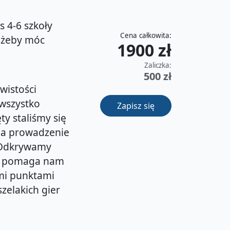
s 4-6 szkoły
Cena całkowita:
, żeby móc
1900 zł
Zaliczka:
500 zł
wistości
 wszystko
Zapisz się
ty staliśmy się
na prowadzenie
. Odkrywamy
ra pomaga nam
ymi punktami
zelakich gier