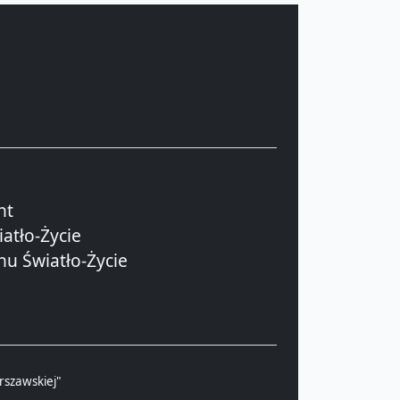
nt
atło-Życie
hu Światło-Życie
rszawskiej"