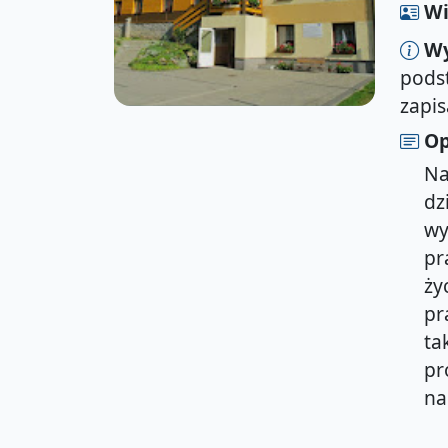
Wi
W
podst
zapis
Op
Na
dz
wy
pr
ży
pr
ta
pr
na