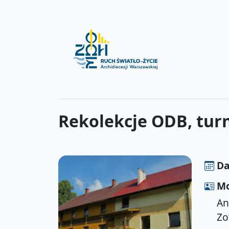
Rekolekcje ODB, turn
Da
Mo
An
Zo