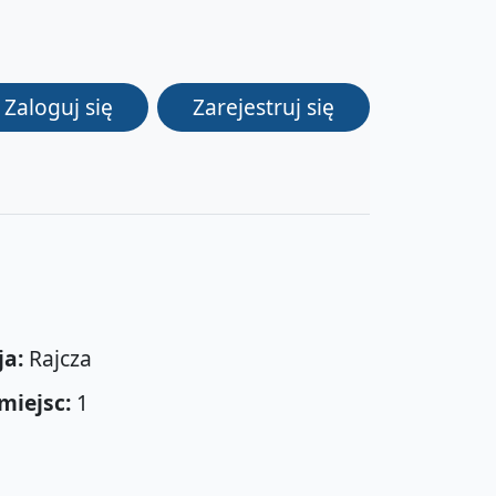
Zaloguj się
Zarejestruj się
ja:
Rajcza
miejsc:
1